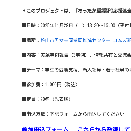
＊このプロジェクトは、「あったか愛媛NPO応援基
■日時：
2025年11月29日（土）13:30～16:00（受付
■場所：
松山市男女共同参画推進センター コムズ3F
■内容：
実践事例報告（3事例）、情報共有と交流
■テーマ：
学生の就職支援、新入社員・若手社員の
■参加費
：
1,000円（税込）
■定員
：
20名（先着順）
■申込方法：
下記フォームから申込してください
参加申込フォーム | こちらから登録し