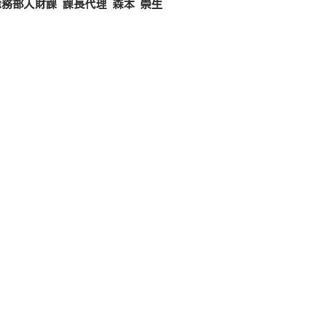
務部人財課 課長代理 森本 崇生