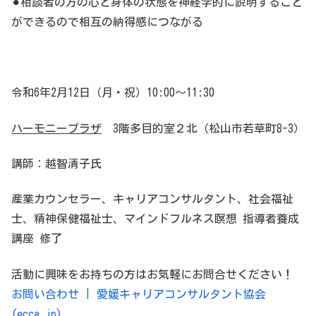
⚫︎
相談者の方の心と身体の状態を神経学的に説明すること
ができるので相互の納得感につながる
令和
6
年
2
月
12
日（月・祝）
10:00
～
11:30
ハーモニープラザ
3
階多目的室２北（松山市若草町
8-3
）
講師：越智清子氏
産業カウンセラー、キャリアコンサルタント、社会福祉
士、精神保健福祉士、マインドフルネス瞑想 指導者養成
講座 修了
活動に興味をお持ちの方はお気軽にお問合せください！
お問い合わせ | 愛媛キャリアコンサルタント協会
(ecca.jp)